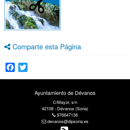
Comparte esta Página
Facebook
Twitter
Ayuntamiento de Dévanos
C/Mayor, s/n
42108 - Dévanos (Soria)
976647136
devanos@dipsoria.es