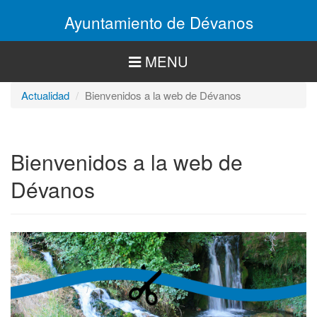
Pasar
Ayuntamiento de Dévanos
al
contenido
principal
MENU
Actualidad
Bienvenidos a la web de Dévanos
Bienvenidos a la web de
Dévanos