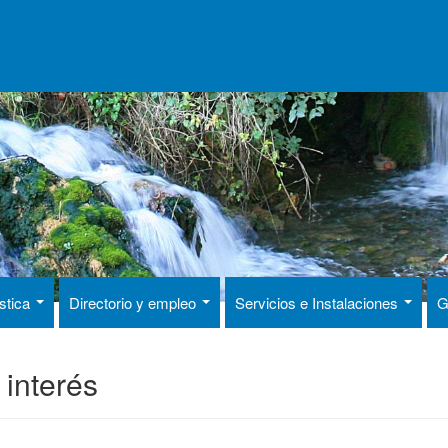
ística
Directorio y empleo
Servicios e Instalaciones
G
 interés