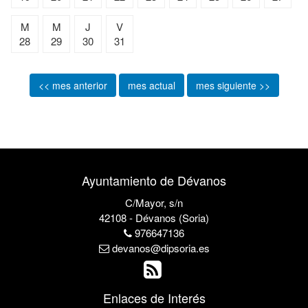
M
M
J
V
28
29
30
31
<< mes anterior
mes actual
mes siguiente >>
Ayuntamiento de Dévanos
C/Mayor, s/n
42108 - Dévanos (Soria)
976647136
devanos@dipsoria.es
Enlaces de Interés