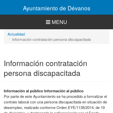
Pasar
Ayuntamiento de Dévanos
al
contenido
principal
MENU
Actualidad
Información contratación persona discapacitada
Información contratación
persona discapacitada
Información al público Información al público
Por parte de este Ayuntamiento se ha procedido a formalizar el
contrato laboral con una persona discapacitada en situación de
desempleo, realizado conforme Orden EYE/1138/2014, de 19
de diciembre, y destacando la cofinanciación por el Fondo